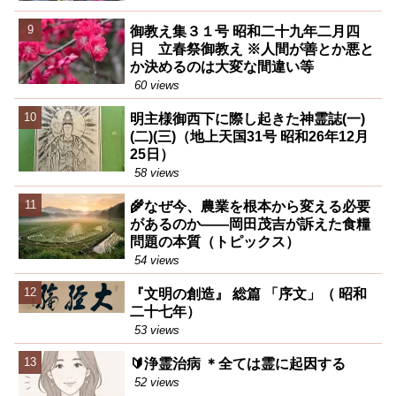
御教え集３１号 昭和二十九年二月四
日 立春祭御教え ※人間が善とか悪と
か決めるのは大変な間違い等
60 views
明主様御西下に際し起きた神霊誌(一)
(二)(三)（地上天国31号 昭和26年12月
25日）
58 views
🌾なぜ今、農業を根本から変える必要
があるのか――岡田茂吉が訴えた食糧
問題の本質（トピックス）
54 views
『文明の創造』 総篇 「序文」（ 昭和
二十七年）
53 views
🔰浄霊治病 ＊全ては霊に起因する
52 views