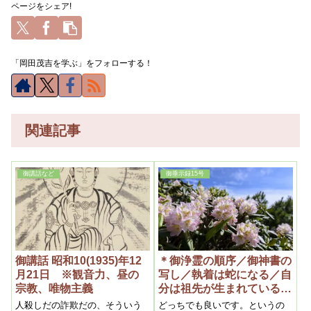
ページをシェア!
「岡田茂吉を学ぶ」をフォローする！
関連記事
御講話など
御垂示録15号
御講話 昭和10(1935)年12
＊御浄霊の順序／御神書の
月21日 ※観音力、昼の
写し／執着は蛇になる／自
宗教、唯物主義
分は祖先が生まれている
(御垂示録15号 昭和27年11
人殺しだの詐欺だの、そういう
どっちでも良いです。というの