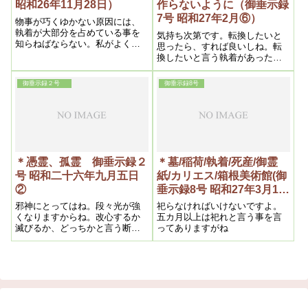
昭和26年11月28日）
作らないように（御垂示録
7号 昭和27年2月⑥）
物事が巧くゆかない原因には、
執着が大部分を占めている事を
気持ち次第です。転換したいと
知らねばならない。私がよくい
思ったら、すれば良いしね。転
う逆効果を狙えというのもその
換したいと言う執着があったら
意味で、つまり皮肉の皮肉であ
いけないからね。転換して良い
って之が実は真理である
ですよ。
御垂示録２号
御垂示録8号
＊憑霊、孤霊 御垂示録２
＊墓/稲荷/執着/死産/御霊
号 昭和二十六年九月五日
紙/カリエス/箱根美術館(御
②
垂示録8号 昭和27年3月1日
⑧)
邪神にとってはね。段々光が強
祀らなければいけないですよ。
くなりますからね。改心するか
五カ月以上は祀れと言う事を言
滅びるか、どっちかと言う断末
ってありますがね
魔になって来るからね。