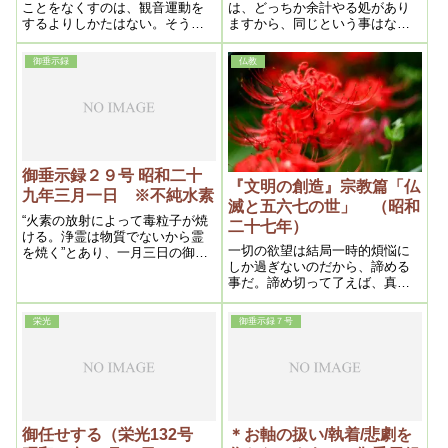
月1日③)
ことをなくすのは、観音運動を
は、どっちか余計やる処があり
するよりしかたはない。そうい
ますから、同じという事はな
うわけで、結局、観音運動を大
い。その方を先にやれば良い。
いにして、一日も早く、一人で
それから額の熱ですが、触って
御垂示録
仏教
も多く救わなければならぬ
みて暖かかったら、何処かに浄
化があります。それから前（頸
部淋巴腺）から触るのです。そ
うすると一番良く分ります。そ
れから離れてやるのです。
御垂示録２９号 昭和二十
『文明の創造』宗教篇「仏
九年三月一日 ※不純水素
滅と五六七の世」 （昭和
“火素の放射によって毒粒子が焼
二十七年）
ける。浄霊は物質でないから霊
一切の欲望は結局一時的煩悩に
を焼く”とあり、一月三日の御教
しか過ぎないのだから、諦める
えに“不純水素というのは、水素
事だ。諦め切って了えば、真の
中の毒粒子、薬毒が固まったも
安心立命を得られるのだと説か
の”とあり、又他の御論文により
れたのであって、之が仏教の真
ますと“火 素によって全滅し、漿
栄光
御垂示録７号
髄であるとしたら全く夜の世界
液中に吸収される”とあります。
の姿をよく物語っている。此意
この漿液、毒粒子、不純水素と
味に於て万事は昼の世界迄の運
いうのは、霊的なものでござい
命でしかない事を、遣憾なく示
ましょうか、体的なものでござ
されている。
いましょう か
御任せする（栄光132号
＊お軸の扱い/執着/悲劇を