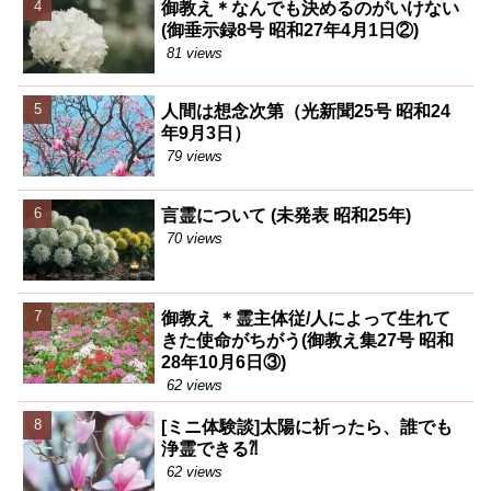
御教え＊なんでも決めるのがいけない
(御垂示録8号 昭和27年4月1日②)
81 views
人間は想念次第（光新聞25号 昭和24
年9月3日）
79 views
言霊について (未発表 昭和25年)
70 views
御教え ＊霊主体従/人によって生れて
きた使命がちがう(御教え集27号 昭和
28年10月6日③)
62 views
[ミニ体験談]太陽に祈ったら、誰でも
浄霊できる⁈
62 views