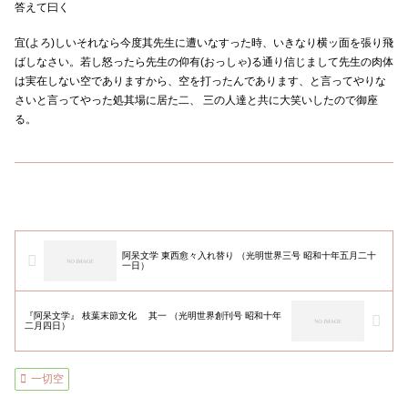
答えて曰く
宜(よろ)しいそれなら今度其先生に遭いなすった時、いきなり横ッ面を張り飛
ばしなさい。若し怒ったら先生の仰有(おっしゃ)る通り信じまして先生の肉体
は実在しない空でありますから、空を打ったんであります、と言ってやりな
さいと言ってやった処其場に居た二、 三の人達と共に大笑いしたので御座
る。
阿呆文学 東西愈々入れ替り （光明世界三号 昭和十年五月二十
一日）
『阿呆文学』 枝葉末節文化 其一 （光明世界創刊号 昭和十年
二月四日）
一切空