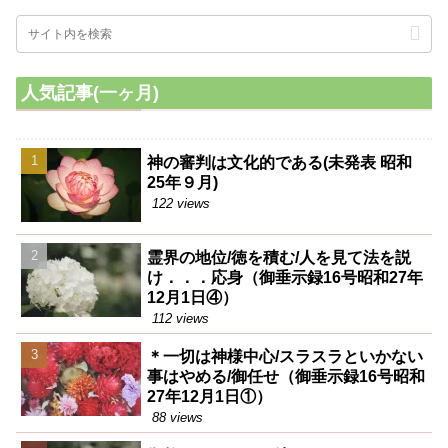
人気記事(一ヶ月)
神の審判は文化的である(未発表 昭和
25年９月)
122 views
霊界の地位/徳を積む/人を見て法を説
け．．．応身（御垂示録16号昭和27年
12月1日④）
112 views
＊一切は神様中心/スラスラといかない
事はやめる/御任せ（御垂示録16号昭和
27年12月1日①）
88 views