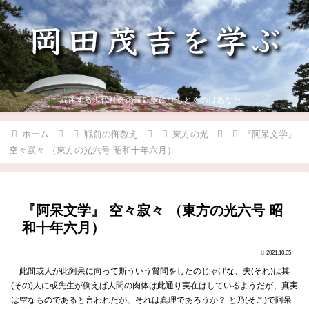
混迷する現代社会の羅針盤にひもとくのはあなた。
ホーム
戦前の御教え
東方の光
『阿呆文学』
空々寂々 （東方の光六号 昭和十年六月）
『阿呆文学』 空々寂々 （東方の光六号 昭
和十年六月）
2021.10.05
此間或人が此阿呆に向って斯ういう質問をしたのじゃげな、夫(それ)は其
(その)人に或先生が例えば人間の肉体は此通り実在はしているようだが、真実
は空なものであると言われたが、それは真理であろうか？ と乃(そこ)で阿呆