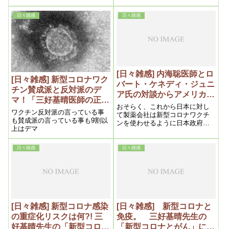
ものを出しているということが
常時服用している持病の薬が重
最近わかってきていて、認知機
症化を招いているのではないか
日々雑感
日々雑感
能を高めるとか心臓の機能を高
と思っていたのですが、その答
める、肝臓の機能を高めるな
えもありました。
ど、免疫機能を高めることで出
している。だから私は風邪は万
病の元ではなく、風邪は万病の
予防であるというわけです。
[日々雑感] 内海聡医師とロ
[日々雑感] 新型コロナワク
バート・ケネディ・ジュニ
チン賛成派と反対派のデ
ア氏の対談からアメリカの
マ！「三好基晴医師の正統
ワクチン事情を学ぶ。「新
おそらく、これから日本に対し
医学オンライン講座」に学
ワクチン反対派の言っている事
型コロナワクチンの正体」
て製薬会社は新型コロナワクチ
ぶ。
も賛成派の言っている事も9割以
ンを使わせるように日本政府に
内海聡著より
上はデマ
あらゆる圧力をかけてくるでし
ょう
日々雑感
日々雑感
[日々雑感] 新型コロナ感染
[日々雑感] 新型コロナと
の重症化リスクは何?! 三
免疫。 三好基晴先生の
好基晴先生の「新型コロナ
「新型コロナとがん」に学