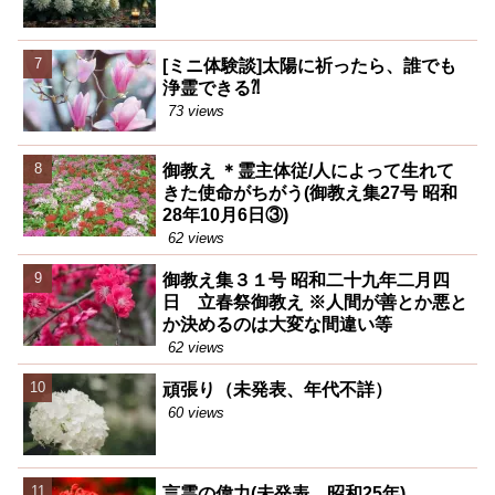
[ミニ体験談]太陽に祈ったら、誰でも
浄霊できる⁈
73 views
御教え ＊霊主体従/人によって生れて
きた使命がちがう(御教え集27号 昭和
28年10月6日③)
62 views
御教え集３１号 昭和二十九年二月四
日 立春祭御教え ※人間が善とか悪と
か決めるのは大変な間違い等
62 views
頑張り（未発表、年代不詳）
60 views
言霊の偉力(未発表 昭和25年)