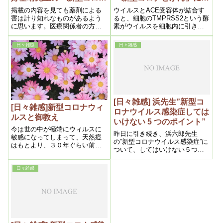
とがん」に学ぶ。 （その
ぶ。
掲載の内容を見ても薬剤による
ウイルスとACE受容体が結合す
3）
害は計り知れなものがあるよう
ると、細胞のTMPRSS2という酵
に思います。医療関係者の方々
素がウイルスを細胞内に引き込
には是非、薬害と真剣向き合っ
みます。細胞内に侵入したウイ
て改善に向かっていただける事
ルスは人の遺伝子を利用して増
日々雑感
日々雑感
を願います。
殖します。増殖したウイルスを
この酵素が、細胞の外へ排出で
きるようにします。
[日々雑感] 浜先生”新型コ
[日々雑感]新型コロナウィ
ロナウイルス感染症しては
ルスと御教え
いけない 5 つのポイント”
今は世の中が極端にウィルスに
昨日に引き続き、浜六郎先生
敏感になってしまって、天然痘
の”新型コロナウイルス感染症”に
はもとより、３０年ぐらい前ま
ついて、してはいけない５つの
では当たり前に子供たちがかか
ポイントを引用掲載させていた
っていた麻疹などまで、今では
だききます。一部掲載にしよう
麻疹の患者さんが出たらニュー
日々雑感
と思ったのですが結構ボリュウ
スになる世の中なのですから、
ームがありますが、やっぱり全
本当に困ったものだなーと心を
文掲載させてもらいました。
痛めております。