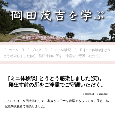
混迷する現代社会の羅針盤にひもとくのはあなた。
ホーム
ブログ
ミニ体験記
[ミニ体験談] とう
とう感染しました(笑)。発狂寸前の所をご浄霊でご守護いただく。
[ミニ体験談] とうとう感染しました(笑)。
発狂寸前の所をご浄霊でご守護いただく。
2022.08.01
2023.01.27
こんにちは、今回大当たりで、家族がコ〇ナを職場でもらって来て罹患、私
も濃厚接触者で感染しました。