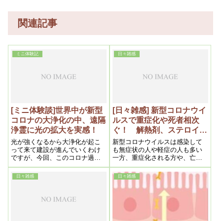
関連記事
ミニ体験記
日々雑感
[ミニ体験談]世界中が新型
[日々雑感] 新型コロナウイ
コロナの大浄化の中、遠隔
ルスで重症化や死者相次
浄霊に光の拡大を実感！
ぐ！ 解熱剤、ステロイド
剤などなど薬が免疫力をな
光が強くなるから大浄化が起こ
新型コロナウイルスは感染して
くす。浜六郎先生が伝える
って来て建設が進んでいくわけ
も無症状の人や軽症の人も多い
ですが、今回、このコロナ過の
一方、重症化される方や、亡く
メディアで流れない話。
中で、御浄化をいただいている
なられる方も少なくありませ
友人に、止むを得ず遠隔浄霊を
ん。容態が急変されるというこ
日々雑感
日々雑感
御取次させて頂いたのですが、
とで、テレビでは報道されませ
双方、強いお光を感じさせてい
んが薬が関係するのではと思
ただいた
い、以前セカンドオピニオンを
お願いしたことのある浜六郎先
生の見解を調べてみました