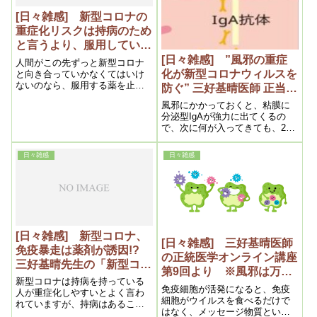
[日々雑感] 新型コロナの
重症化リスクは持病のため
と言うより、服用している
薬が原因では・・？ 浜六
[日々雑感] ”風邪の重症
人間がこの先ずっと新型コロナ
郎先生の臨床副作用ノート
化が新型コロナウィルスを
と向き合っていかなくてはいけ
ないのなら、服用する薬を止め
に学ぶ
防ぐ” 三好基晴医師 正当医
るか、充分に検討することが必
学オンライン講座より
風邪にかかっておくと、粘膜に
須ではないでしょうか？。
分泌型IgAが強力に出てくるの
で、次に何が入ってきても、2、
3年は大丈夫だろうと言われてい
る。ワクチンを打ってもIgA抗体
日々雑感
日々雑感
は出てこない。
[日々雑感] 新型コロナ、
[日々雑感] 三好基晴医師
免疫暴走は薬剤が誘因!?
の正統医学オンライン講座
三好基晴先生の「新型コロ
第9回より ※風邪は万病
ナとがん」に学ぶ。(その
新型コロナは持病を持っている
の元ではなく万病の予防！
免疫細胞が活発になると、免疫
2)
人が重症化しやすいとよく言わ
細胞がウイルスを食べるだけで
れていますが、持病はあること
はなく、メッセージ物質という
が重症化しやすいのではなく、