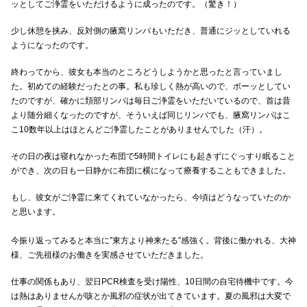
ッとしてご浄霊をいただけるように成ったのです。（驚き！）
少し休憩を挟み、反対側の腋窩リンパもいただき、普通にジッとしていれる
ようになったのです。
終わってから、彼女も本当のところどうしようかと思ったと言っていまし
た。初めての経験だったとの事。私も珍しく熱が高いので、ボーッとしてい
たのですが、確かに頚部リンパは毎日ご浄霊をいただいているので、首は昔
より随分細くなったのですが、そういえば同じリンパでも、腋窩リンパはこ
こ10数年以上はほとんどご浄霊したことがありませんでした（汗）。
その日の夜は寝れなかった布団で5時間トイレにも起きずにぐっすり眠ること
ができ、次の日も一日静かに布団に横になって療養することもできました。
もし、彼女がご浄霊に来てくれていなかったら、今頃はどうなっていたのか
と思います。
今振り返ってみると本当に”東方より神来たる”感強く。背後に働かれる、大神
様、ご先祖様のお働きを実感させていただきました。
仕事の関係もあり、翌日PCR検査を受け陽性、10日間の自宅待機中です。今
は熱はありませんが咳とか風邪の症状が出てきています。夏の風邪は大変で