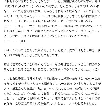
「私も来るべき時がとうとう来たかーー」と、覚悟は決めたのですが、熱は
38度8分ぐらいまで上がっているのですが、なんとジッと布団で眠っていれ
ない。それで起きて椅子に座ってみるとそれも長く続かない。それで歩いて
みたり、ヨガしてみたり・・・、いい加減寝れるかと思っても布団に寝てい
れない。しょっちゅうトイレにも入いるし、ずっとブツブツ言ってい
る・・・。まぁ、一寸見、風邪症状が出て二日目は軽い”半狂乱状態”だったか
もしれません。子供に「お母さんなんかズッと叫んでてうるさかったヨ！」
と、言われ、そういえば昨日はブツブツなんか叫んでいたなと思っ
て・・・・（汗）。
いや、これってほとんど異常者でしょ！。と思い、次の日はあまり声は出さ
ない様に気をつけるようにしたつもりです。
布団に寝てるってすごい事なんだなー、その時は寝るという当たり前の事を
そんなふうに考えながら、自分のいる二階をウロウロしていました。（泣）
いつも自己浄霊の毎日ですが、今回は誰かにご浄霊いただけないかなーと思
ったのですが○○ナじゃちょっと頼めないしなーと思っていました。ところが
フト、最近会った友達が「私、去年○○ナになったのヨ。結構きつくて2週間
もかかったけど、その後、とても色々と良くなった」と言っていたのを思い
出し、そうだ彼女にお願いしてみよう。電車でもマスク付けないくらいの彼
女なら、ご浄霊に来てくれるかも知れないと思い、メールしてみました。