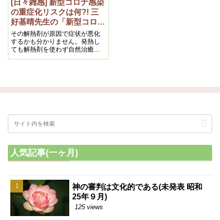
[日々雑感] 新型コロナ感染
の重症化リスクは何?! 三
好基晴先生の「新型コロナ
とがん」に学ぶ。
その解熱剤が原因で症状が悪化
するかも分かりません。発熱し
ても解熱剤を使わず自然治癒で
熱が下がり回復している人は少
なくありません。
人気記事(一ヶ月)
神の審判は文化的である(未発表 昭和
25年９月)
125 views