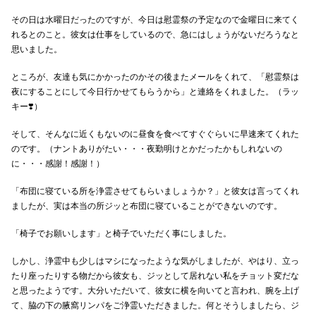
その日は水曜日だったのですが、今日は慰霊祭の予定なので金曜日に来てく
れるとのこと。彼女は仕事をしているので、急にはしょうがないだろうなと
思いました。
ところが、友達も気にかかったのかその後またメールをくれて、「慰霊祭は
夜にすることにして今日行かせてもらうから」と連絡をくれました。（ラッ
キー❣️）
そして、そんなに近くもないのに昼食を食べてすぐぐらいに早速来てくれた
のです。（ナントありがたい・・・夜勤明けとかだったかもしれないの
に・・・感謝！感謝！）
「布団に寝ている所を浄霊させてもらいましょうか？」と彼女は言ってくれ
ましたが、実は本当の所ジッと布団に寝ていることができないのです。
「椅子でお願いします」と椅子でいただく事にしました。
しかし、浄霊中も少しはマシになったような気がしましたが、やはり、立っ
たり座ったりする物だから彼女も、ジッとして居れない私をチョット変だな
と思ったようです。大分いただいて、彼女に横を向いてと言われ、腕を上げ
て、脇の下の腋窩リンパをご浄霊いただきました。何とそうしましたら、ジ