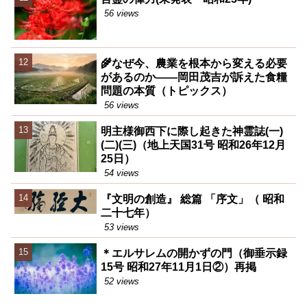
56 views
🌾なぜ今、農業を根本から変える必要
があるのか――岡田茂吉が訴えた食糧
問題の本質（トピックス）
56 views
明主様御西下に際し起きた神霊誌(一)
(二)(三)（地上天国31号 昭和26年12月
25日）
54 views
『文明の創造』 総篇 「序文」（ 昭和
二十七年）
53 views
＊エルサレムの開かずの門（御垂示録
15号 昭和27年11月1日②）再掲
52 views