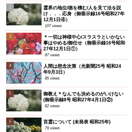
霊界の地位/徳を積む/人を見て法を説
け．．．応身（御垂示録16号昭和27年
12月1日④）
107 views
＊一切は神様中心/スラスラといかない
事はやめる/御任せ（御垂示録16号昭和
27年12月1日①）
87 views
人間は想念次第（光新聞25号 昭和24
年9月3日）
85 views
御教え＊なんでも決めるのがいけない
(御垂示録8号 昭和27年4月1日②)
82 views
言霊について (未発表 昭和25年)
79 views