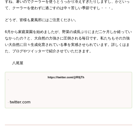
すね、暑いのでクーラーを使うとうっかり冷えすぎたりしますし、かといっ
て、クーラーを使わずに過ごすのは中々苦しい季節ですし・・・。
どうぞ、皆様も夏風邪にはご注意ください。
6月から家庭菜園を始めましたが、野菜の成長ぶりにまだ二ケ月しか経ってい
なかったの？と、大自然の力強さに圧倒される毎日です。私たちもその力強
い大自然に日々生成化育されている事を実感させられています。詳しくはま
た、ブログやツイッターで紹介させていただきます。
八尾屋
https://twitter.com/@R0jTh
twitter.com