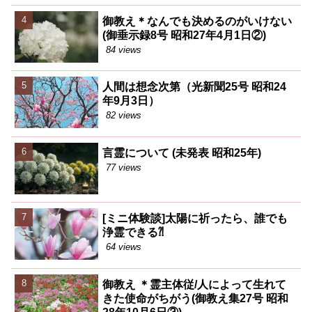
御教え＊なんでも決めるのがいけない
(御垂示録8号 昭和27年4月1日②)
84 views
人間は想念次第（光新聞25号 昭和24
年9月3日）
82 views
言霊について (未発表 昭和25年)
77 views
[ミニ体験談]太陽に祈ったら、誰でも
浄霊できる⁈
64 views
御教え ＊霊主体従/人によって生れて
きた使命がちがう(御教え集27号 昭和