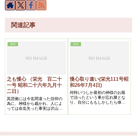
関連記事
信仰
栄光
之も慢心 （栄光 百二十
慢心取り違い(栄光111号昭
一号 昭和二十六年九月十
和26年7月4日)
二日）
何時いつしか最初の神様のお蔭
で治ったという事が忘れ勝とな
其證拠には今迄間違った信仰の
り、自分にももしかしたら偉い
為に、神様から裁かれ、人によ
点があるのではないかと思う人
っては命迄失った事実は沢山あ
もある、処がこれが立派な慢心
り、古い信者は幾度も経験して
であって、この時が最も危険期
いるであろう、だから人の善悪
であるから、大いに警戒しなけ
を批判する前に、先ず自分の腹
ればならない、というのは考え
の中の善悪を見る事である。
方が逆になるからである、なぜ
かと言えば、私が常に注意する