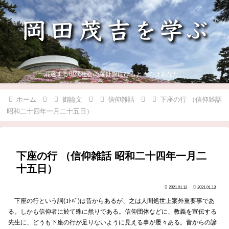
混迷する現代社会の羅針盤にひもとくのはあなた。
ホーム
御論文
信仰雑話
下座の行 （信仰雑話
昭和二十四年一月二十五日）
下座の行 （信仰雑話 昭和二十四年一月二
十五日）
2021.01.12
2021.01.13
下座の行という詞(ｺﾄﾊﾞ)は昔からあるが、之は人間処世上案外重要事であ
る。しかも信仰者に於て殊に然りである。信仰団体などに、教義を宣伝する
先生に、どうも下座の行が足りないように見える事が屡々ある。昔からの諺