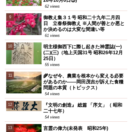
28年10月6日③)
62 views
御教え集３１号 昭和二十九年二月四
日 立春祭御教え ※人間が善とか悪と
か決めるのは大変な間違い等
61 views
明主様御西下に際し起きた神霊誌(一)
(二)(三)（地上天国31号 昭和26年12月
25日）
55 views
🌾なぜ今、農業を根本から変える必要
があるのか――岡田茂吉が訴えた食糧
問題の本質（トピックス）
54 views
『文明の創造』 総篇 「序文」（ 昭和
二十七年）
54 views
言霊の偉力(未発表 昭和25年)