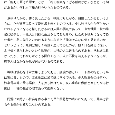
に「能ある鷹は爪隠す」とか、「稔る程頭を下げる稲穂かな」などという句
があるが、何れも下座の行をいうたものである。
威張りたがる、偉く見せたがる、物識ぶりたがる、自慢したがるというよ
うに、たがる事は反って逆効果を来すものである。少し許り人から何とかい
われるようになると振りたがるのは人間の弱点であって、今迄世間一般の業
務に従事し、一般人と同様な生活をしてゐた者や、社会の下積みになってゐ
た者が、急に先生といわれるようになると「俺はそんなに偉く見えるのか」
というように、最初は嬉しく有難く思ってゐたのが、段々日を経るに従い、
より偉く見られたいという欲望が、大抵の人は起るものである。それ迄は良
かったが、それからがどうも面白くない。人に不快を与えるようになるが、
御本人はなかなか気が付かないものである。
神様は慢心を非常に嫌うようである。謙譲の徳といゝ、下座の行という事
は実に貴いもので、文化生活に於て殊にそうである。多人数集合の場所や、
汽車電車等に乗る場合、人を押し除けたり、良い座席に傲然と座したがる行
動は、一種の独占心理であって面白くない。
円滑に気持よい社会を作る事こそ民主的思想の表われであって、此事は昔
も今も些かも変りはないのである。