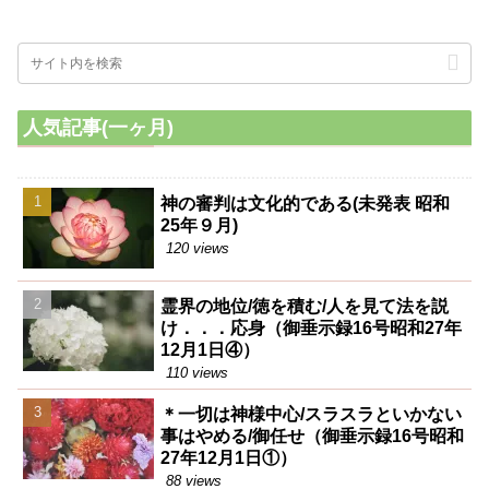
通り、力を抜く程いいとしてい
るのはこの点で、即ち力とは人
間力であるから、人間力を抜く
程いい訳である、この理によっ
て慢心するとどうも人間力が加
わりたがる、何よりもそうなる
と浄霊の効き目が薄くなる
人気記事(一ヶ月)
神の審判は文化的である(未発表 昭和
25年９月)
120 views
霊界の地位/徳を積む/人を見て法を説
け．．．応身（御垂示録16号昭和27年
12月1日④）
110 views
＊一切は神様中心/スラスラといかない
事はやめる/御任せ（御垂示録16号昭和
27年12月1日①）
88 views