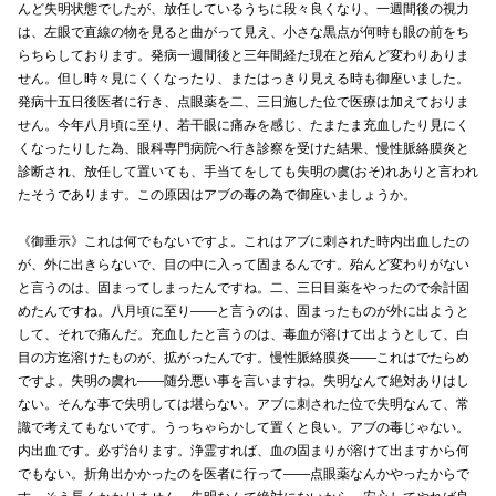
んど失明状態でしたが、放任しているうちに段々良くなり、一週間後の視力
は、左眼で直線の物を見ると曲がって見え、小さな黒点が何時も眼の前をち
らちらしております。発病一週間後と三年間経た現在と殆んど変わりありま
せん。但し時々見にくくなったり、またはっきり見える時も御座いました。
発病十五日後医者に行き、点眼薬を二、三日施した位で医療は加えておりま
せん。今年八月頃に至り、若干眼に痛みを感じ、たまたま充血したり見にく
くなったりした為、眼科専門病院へ行き診察を受けた結果、慢性脈絡膜炎と
診断され、放任して置いても、手当てをしても失明の虞(おそ)れありと言われ
たそうであります。この原因はアブの毒の為で御座いましょうか。
《御垂示》これは何でもないですよ。これはアブに刺された時内出血したの
が、外に出きらないで、目の中に入って固まるんです。殆んど変わりがない
と言うのは、固まってしまったんですね。二、三日目薬をやったので余計固
めたんですね。八月頃に至り――と言うのは、固まったものが外に出ようと
して、それで痛んだ。充血したと言うのは、毒血が溶けて出ようとして、白
目の方迄溶けたものが、拡がったんです。慢性脈絡膜炎――これはでたらめ
ですよ。失明の虞れ――随分悪い事を言いますね。失明なんて絶対ありはし
ない。そんな事で失明しては堪らない。アブに刺された位で失明なんて、常
識で考えてもないです。うっちゃらかして置くと良い。アブの毒じゃない。
内出血です。必ず治ります。浄霊すれば、血の固まりが溶けて出ますから何
でもない。折角出かかったのを医者に行って――点眼薬なんかやったからで