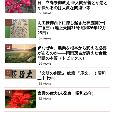
日 立春祭御教え ※人間が善とか悪と
か決めるのは大変な間違い等
60 views
明主様御西下に際し起きた神霊誌(一)
(二)(三)（地上天国31号 昭和26年12月
25日）
57 views
🌾なぜ今、農業を根本から変える必要
があるのか――岡田茂吉が訴えた食糧
問題の本質（トピックス）
54 views
『文明の創造』 総篇 「序文」（ 昭和
二十七年）
53 views
言霊の偉力(未発表 昭和25年)
52 views