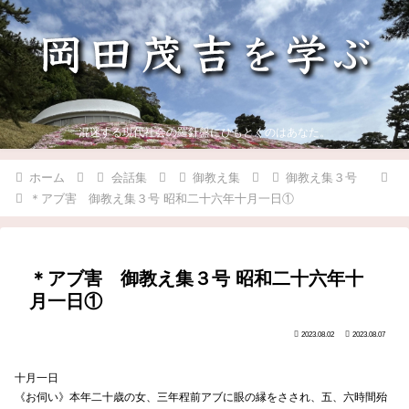
混迷する現代社会の羅針盤にひもとくのはあなた。
ホーム
会話集
御教え集
御教え集３号
＊アブ害 御教え集３号 昭和二十六年十月一日①
＊アブ害 御教え集３号 昭和二十六年十
月一日①
2023.08.02
2023.08.07
十月一日
《お伺い》本年二十歳の女、三年程前アブに眼の縁をさされ、五、六時間殆