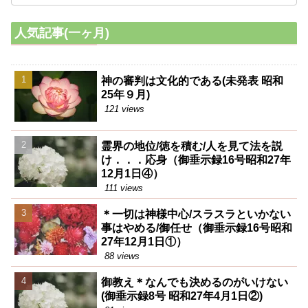
人気記事(一ヶ月)
神の審判は文化的である(未発表 昭和
25年９月)
121 views
霊界の地位/徳を積む/人を見て法を説
け．．．応身（御垂示録16号昭和27年
12月1日④）
111 views
＊一切は神様中心/スラスラといかない
事はやめる/御任せ（御垂示録16号昭和
27年12月1日①）
88 views
御教え＊なんでも決めるのがいけない
(御垂示録8号 昭和27年4月1日②)