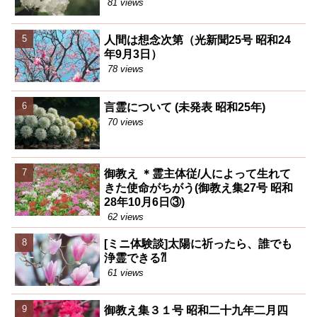
81 views
人間は想念次第（光新聞25号 昭和24
年9月3日）
78 views
言霊について (未発表 昭和25年)
70 views
御教え ＊霊主体従/人によって生れて
きた使命がちがう(御教え集27号 昭和
28年10月6日③)
62 views
[ミニ体験談]太陽に祈ったら、誰でも
浄霊できる⁈
61 views
御教え集３１号 昭和二十九年二月四