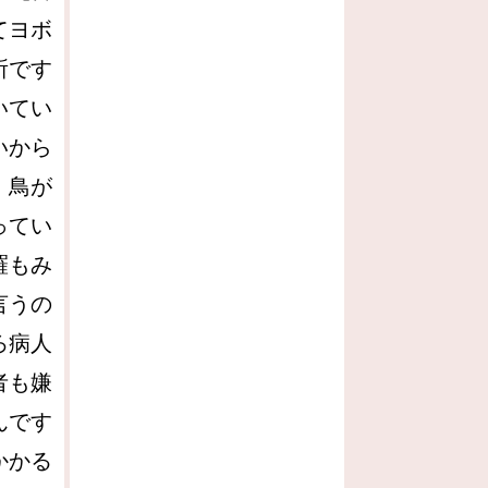
てヨボ
所です
いてい
いから
、鳥が
ってい
羅もみ
言うの
ろ病人
者も嫌
んです
かかる