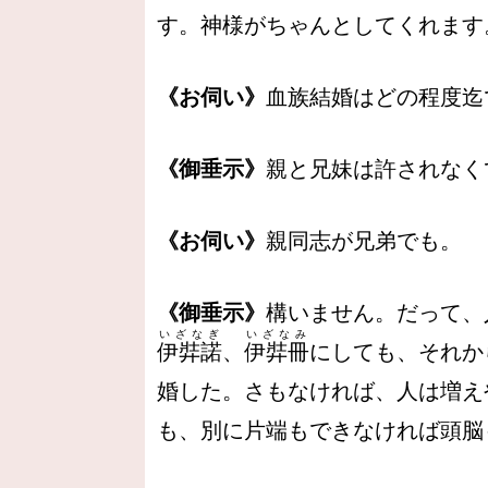
す。神様がちゃんとしてくれます
《お伺い》
血族結婚はどの程度迄
《御垂示》
親と兄妹は許されなく
《お伺い》
親同志が兄弟でも。
《御垂示》
構いません。だって、
いざなぎ
いざなみ
伊弉諾
、
伊弉冊
にしても、それか
婚した。さもなければ、人は増え
も、別に片端もできなければ頭脳