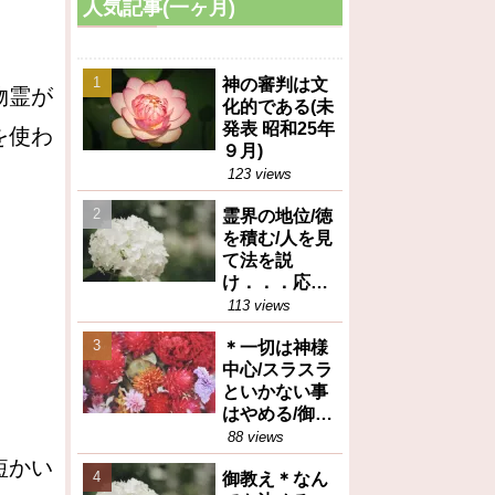
人気記事(一ヶ月)
神の審判は文
物霊が
化的である(未
発表 昭和25年
を使わ
９月)
123 views
霊界の地位/徳
を積む/人を見
て法を説
け．．．応身
（御垂示録16
113 views
号昭和27年12
＊一切は神様
月1日④）
中心/スラスラ
といかない事
はやめる/御任
せ（御垂示録
88 views
16号昭和27年
短かい
御教え＊なん
12月1日①）