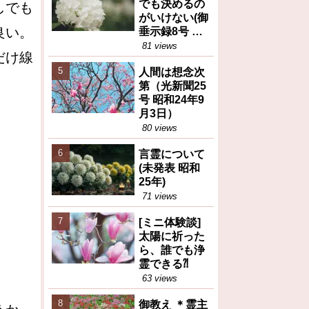
でも決めるの
しでも
がいけない(御
良い。
垂示録8号 昭
和27年4月1日
81 views
だけ線
②)
人間は想念次
第（光新聞25
号 昭和24年9
月3日）
80 views
言霊について
(未発表 昭和
25年)
71 views
[ミニ体験談]
太陽に祈った
ら、誰でも浄
霊できる⁈
63 views
御教え ＊霊主