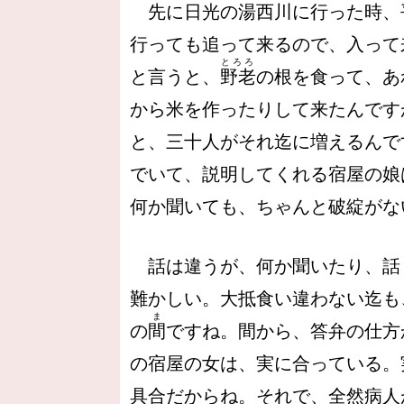
先に日光の湯西川に行った時、
行っても追って来るので、入って
とろろ
と言うと、
野老
の根を食って、あ
から米を作ったりして来たんです
と、三十人がそれ迄に増えるんで
でいて、説明してくれる宿屋の娘
何か聞いても、ちゃんと破綻がな
話は違うが、何か聞いたり、話
難かしい。大抵食い違わない迄も
ま
の
間
ですね。間から、答弁の仕方
の宿屋の女は、実に合っている。
具合だからね。それで、全然病人