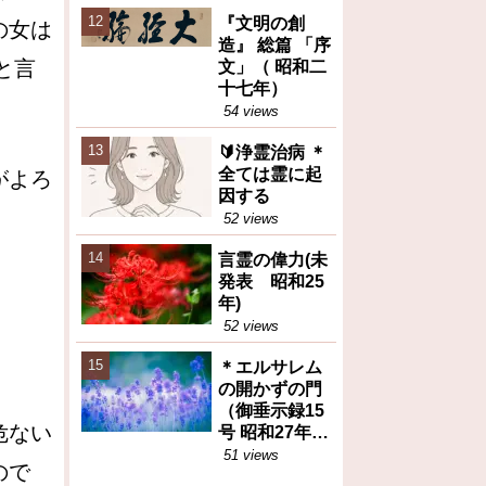
えた食糧問題
『文明の創
の本質（トピ
の女は
造』 総篇 「序
ックス）
と言
文」（ 昭和二
十七年）
54 views
🔰浄霊治病 ＊
全ては霊に起
がよろ
因する
52 views
言霊の偉力(未
発表 昭和25
年)
52 views
＊エルサレム
の開かずの門
（御垂示録15
危ない
号 昭和27年11
月1日②）再
51 views
ので
掲