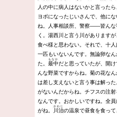
人の中に病人はないかと言ったら
ヨボになったじいさんで、他にな
ね。人事相談所、警察――皆んな
く。湯西川と言う川がありますが
食べ様と思わない。それで、十人
一匹もいないんです。無論卵なん
もなか
た。
最中
だと思っていたが、開け
んな野菜ですからね。菊の花なん
は差し支えないと言う事は解った
がないんだからね。チフスの注射
なんです。おかしいですね。全員
かわじ
がね。
川治
の温泉で昼食を食って