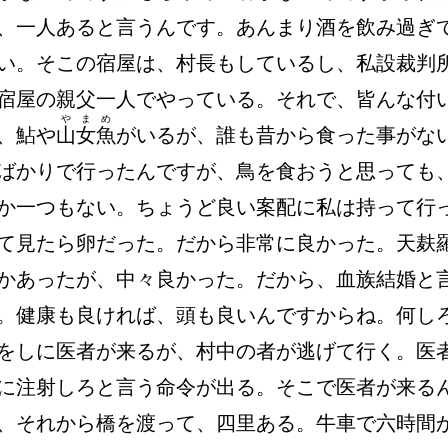
、一人あると言うんです。あんまり酒を飲み過ぎ
い。そこの宿屋は、村長もしているし、私設裁判
宿屋の親父一人でやっている。それで、皆んな付
やまめ
、鮎や
山女魚
がいるが、誰も昔から食った事がな
ばかりで行ったんですが、鳥を食おうと思っても
か一つもない。ちょうど良い案配に私は持って行
て見たら卵だった。だから非常に良かった。天麸
かあったが、中々良かった。だから、血族結婚と
。健康も良ければ、頭も良いんですからね。何し
をしに医者が来るが、村中の者が逃げて行く。医
に注射しろと言う命令が出る。そこで医者が来る
、それから橋を渡って、四里ある。牛車で六時間