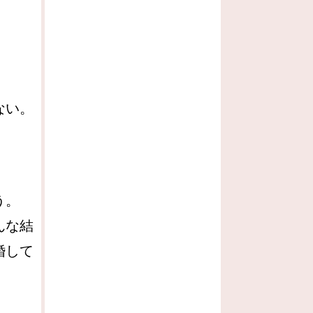
ない。
う。
んな結
婚して