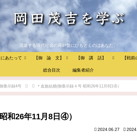
混迷する現代社会の羅針盤にひもとくのはあなた。
設にあたって
【御 論 文】
【御 講 話】
【戦前
総合目次
編集者紹介
御垂示録4号
＊血族結婚(御垂示録４号 昭和26年11月8日④）
昭和26年11月8日④）
2024.06.27
2024