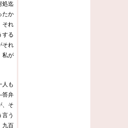
何処迄
ったか
。それ
うする
がそれ
、私が
一人も
―答弁
が、そ
う言う
。九百