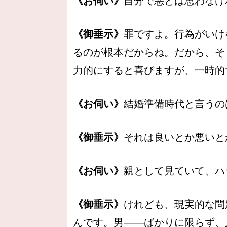
《お伺い》
自分で悪とは思わなけ
《御垂示》
罪ですよ。行為がいけ
るのが根本だからね。だから、そ
力的にすると喜びますが、一時的
《お伺い》
結婚準備時代と言うの
《御垂示》
それは良いとか悪いと
《お伺い》
親として見ていて、ハ
《御垂示》
けれども、現実的な問
んです。男――ばかりに限らず、