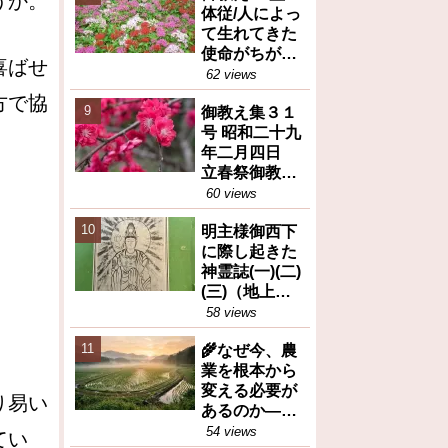
うか。
体従/人によっ
て生れてきた
使命がちがう
喜ばせ
(御教え集27号
62 views
昭和28年10月
方で協
御教え集３１
6日③)
号 昭和二十九
年二月四日
立春祭御教え
※人間が善と
60 views
か悪とか決め
明主様御西下
るのは大変な
に際し起きた
間違い等
。
神霊誌(一)(二)
(三)（地上天
国31号 昭和26
58 views
年12月25日）
🌾なぜ今、農
業を根本から
変える必要が
り易い
あるのか――
岡田茂吉が訴
54 views
てい