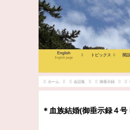
English
トピックス
開
English page
ホーム
会話集
御垂示録
＊血族結婚(御垂示録４号 