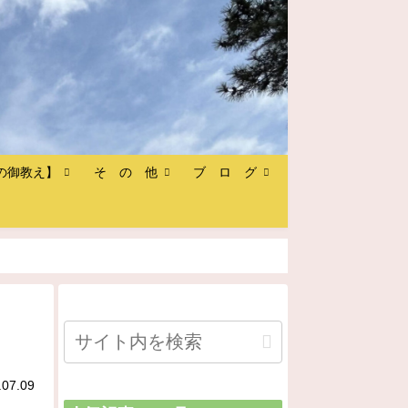
の御教え】
そ の 他
ブ ロ グ
.07.09